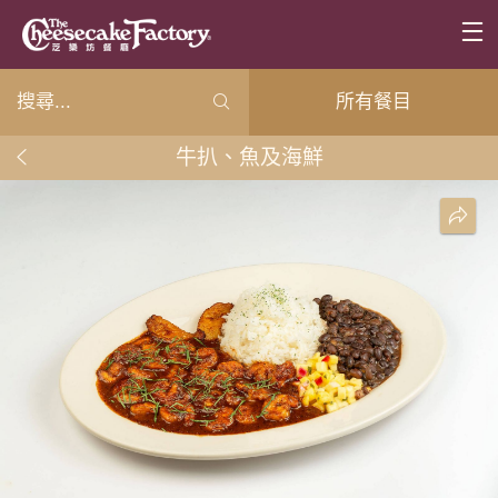
所有餐目
牛扒、魚及海鮮