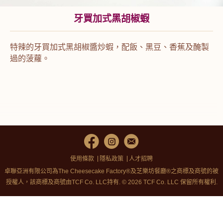
牙買加式黑胡椒蝦
特辣的牙買加式黑胡椒醬炒蝦，配飯、黑豆、香蕉及醃製
過的菠蘿。
使用條款
隱私政策
人才招聘
卓聯亞洲有限公司為The Cheesecake Factory®及芝樂坊餐廳®之商標及商號的被
授權人，該商標及商號由TCF Co. LLC持有. © 2026 TCF Co. LLC 保留所有權利.