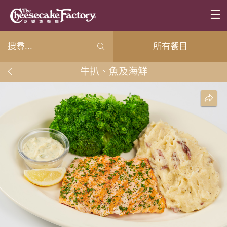
所有餐目
牛扒、魚及海鮮