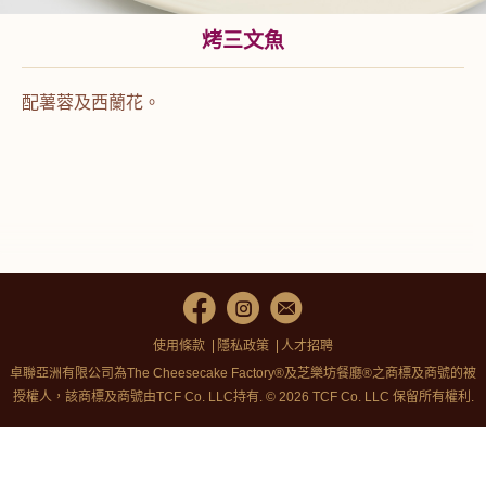
烤三文魚
配薯蓉及西蘭花。
使用條款
隱私政策
人才招聘
卓聯亞洲有限公司為The Cheesecake Factory®及芝樂坊餐廳®之商標及商號的被
授權人，該商標及商號由TCF Co. LLC持有. © 2026 TCF Co. LLC 保留所有權利.