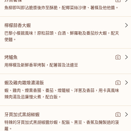
魚柳即叫即沾脆漿後炸至酥脆，配椰菜絲沙律、薯條及他他醬。
檸檬蒜香大蝦
巴黎小餐館風味！原粒蒜頭、白酒、鮮羅勒及番茄炒大蝦，配天
使麵。
烤鱸魚
用檸檬及新鮮香草烤製，配薯蓉及法邊豆
蝦及雞肉雜燴濃湯飯
蝦、雞肉、煙熏香腸、番茄、燈籠椒、洋蔥及香蒜，用卡真風味
辣肉湯及忌廉慢火煮，配白飯。
牙買加式黑胡椒蝦
特辣的牙買加式黑胡椒醬炒蝦，配飯、黑豆、香蕉及醃製過的菠
蘿。