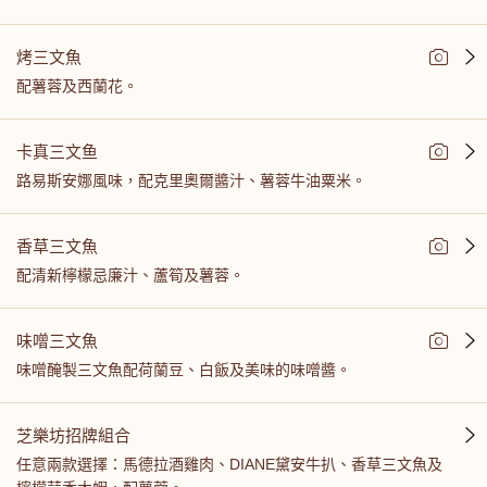
烤三文魚
配薯蓉及西蘭花。
卡真三文鱼
路易斯安娜風味，配克里奧爾醬汁、薯蓉牛油粟米。
香草三文魚
配清新檸檬忌廉汁、蘆筍及薯蓉。
味噌三文魚
味噌醃製三文魚配荷蘭豆、白飯及美味的味噌醬。
芝樂坊招牌組合
任意兩款選擇：馬德拉酒雞肉、DIANE黛安牛扒、香草三文魚及