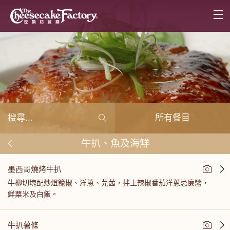
所有餐目
牛扒、魚及海鮮
墨西哥燒烤牛扒
牛柳切塊配炒燈籠椒、洋蔥、芫茜，拌上辣椒番茄洋蔥忌廉醬，
鮮粟米及白飯。
牛扒薯條