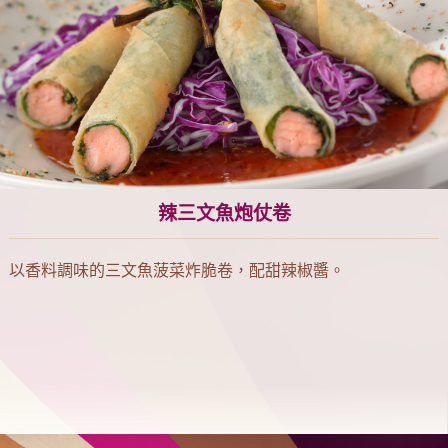
辣三文魚炮仗卷
以香料調味的三文魚菠菜炸脆卷，配甜辣椒醬。