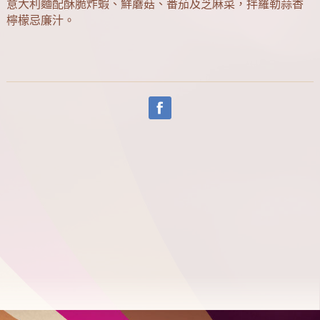
意大利麵配酥脆炸蝦、鮮蘑菇、番茄及芝麻菜，拌羅勒蒜香
檸檬忌廉汁。