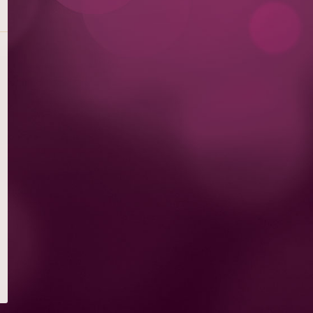
甜品
頭盤及小食
沙律
意式烤餅
魅力漢堡™ & 三文治
意大利麵
牛扒、魚及海鮮
特別推薦