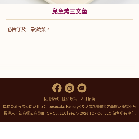
兒童烤三文鱼
配薯仔及一款蔬菜。
使用條款
隱私政策
人才招聘
卓聯亞洲有限公司為The Cheesecake Factory®及芝樂坊餐廳®之商標及商號的被
授權人，該商標及商號由TCF Co. LLC持有. © 2026 TCF Co. LLC 保留所有權利.