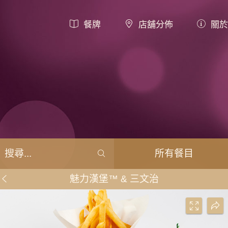
餐牌
店舖分佈
關於
所有餐目
魅力漢堡™ & 三文治