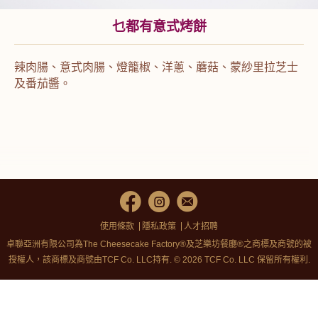
乜都有意式烤餅
辣肉腸、意式肉腸、燈籠椒、洋蔥、蘑菇、蒙紗里拉芝士
及番茄醬。
使用條款
隱私政策
人才招聘
卓聯亞洲有限公司為The Cheesecake Factory®及芝樂坊餐廳®之商標及商號的被
授權人，該商標及商號由TCF Co. LLC持有. © 2026 TCF Co. LLC 保留所有權利.