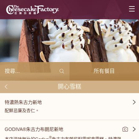
所有餐目
開心雪糕
特濃熱朱古力新地
配鮮忌廉及杏仁。
GODIVA®朱古力布朗尼新地
®
本店滋味無比的Godiva
朱古力布朗尼配雲呢拿雪糕、特濃熱...