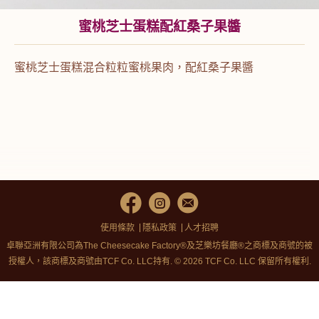
蜜桃芝士蛋糕配紅桑子果醬
蜜桃芝士蛋糕混合粒粒蜜桃果肉，配紅桑子果醬
使用條款
隱私政策
人才招聘
卓聯亞洲有限公司為The Cheesecake Factory®及芝樂坊餐廳®之商標及商號的被
授權人，該商標及商號由TCF Co. LLC持有. © 2026 TCF Co. LLC 保留所有權利.