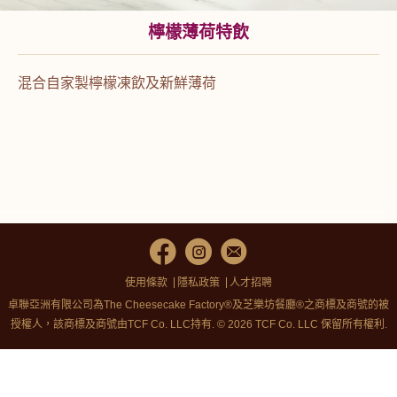
檸檬薄荷特飲
混合自家製檸檬凍飲及新鮮薄荷
使用條款
隱私政策
人才招聘
卓聯亞洲有限公司為The Cheesecake Factory®及芝樂坊餐廳®之商標及商號的被
授權人，該商標及商號由TCF Co. LLC持有. © 2026 TCF Co. LLC 保留所有權利.