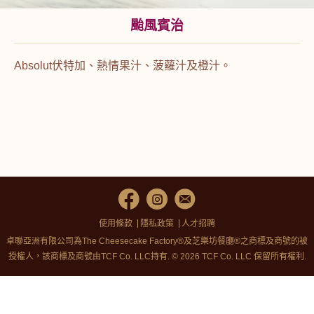
颱風賓治
Absolut伏特加、熱情果汁、菠蘿汁及橙汁。
使用條款
隱私政策
人才招聘
卓聯亞洲有限公司為The Cheesecake Factory®及芝樂坊餐廳®之商標及商號的被
授權人，該商標及商號由TCF Co. LLC持有. © 2026 TCF Co. LLC 保留所有權利.