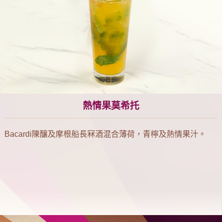
熱情果莫希托
Bacardi陳釀及摩根船長冧酒混合薄荷，青檸及熱情果汁。