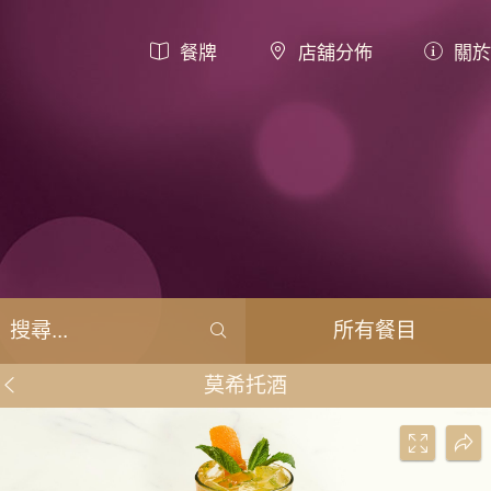
餐牌
店舖分佈
關於
所有餐目
莫希托酒