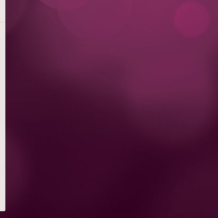
甜品
頭盤及小食
沙律
意式烤餅
魅力漢堡™ & 三文治
意大利麵
牛扒、魚及海鮮
特別推薦