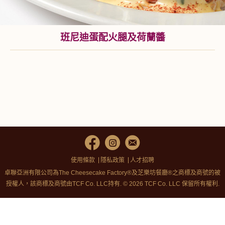
班尼迪蛋配火腿及荷蘭醬
使用條款
隱私政策
人才招聘
卓聯亞洲有限公司為The Cheesecake Factory®及芝樂坊餐廳®之商標及商號的被
授權人，該商標及商號由TCF Co. LLC持有. © 2026 TCF Co. LLC 保留所有權利.