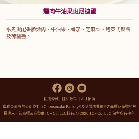
煙肉牛油果班尼迪蛋
水煮蛋配香脆煙肉、牛油果、番茄、芝麻菜、烤英式鬆餅
及荷蘭醬。
使用條款
隱私政策
人才招聘
卓聯亞洲有限公司為The Cheesecake Factory®及芝樂坊餐廳®之商標及商號的被
授權人，該商標及商號由TCF Co. LLC持有. © 2026 TCF Co. LLC 保留所有權利.