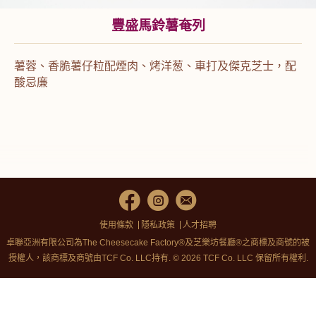
豐盛馬鈴薯奄列
薯蓉、香脆薯仔粒配煙肉、烤洋葱、車打及傑克芝士，配
酸忌廉
使用條款
隱私政策
人才招聘
卓聯亞洲有限公司為The Cheesecake Factory®及芝樂坊餐廳®之商標及商號的被
授權人，該商標及商號由TCF Co. LLC持有. © 2026 TCF Co. LLC 保留所有權利.