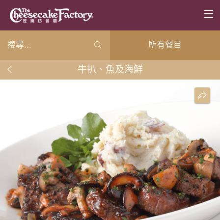
所有餐目
牛扒、魚及海鮮