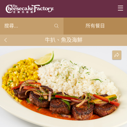
所有餐目
牛扒、魚及海鮮