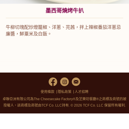
墨西哥燒烤牛扒
牛柳切塊配炒燈籠椒、洋蔥、芫茜，拌上辣椒番茄洋蔥忌
廉醬，鮮粟米及白飯。
使用條款
隱私政策
人才招聘
卓聯亞洲有限公司為The Cheesecake Factory®及芝樂坊餐廳®之商標及商號的被
授權人，該商標及商號由TCF Co. LLC持有. © 2026 TCF Co. LLC 保留所有權利.