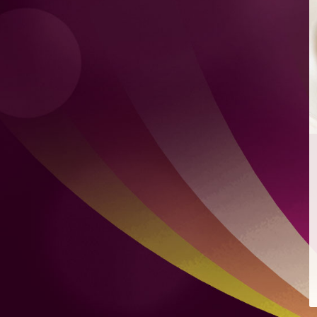
檸檬薄荷特飲
混合自家製檸檬凍飲及新鮮薄荷
爽脆青瓜
爽脆青瓜配芝麻、豉油、蒜頭及微辣红辣椒
煙燻麻辣肉腸意式烤餅
配蒙紗里拉芝士及香辣番茄醬
雙層肉餅漢堡
雙層肉餅、雙層芝士、烤洋蔥及秘製醬汁，配烤布里歐牛
油麵包
雞肉沙威瑪
比得包夾烤雞肉、番茄、自家製酸瓜、洋蔥、蒜頭及芫荽