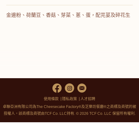
金邊粉、荷蘭豆、香菇、芽菜、蔥、蛋，配芫荽及碎花生
使用條款
隱私政策
人才招聘
卓聯亞洲有限公司為The Cheesecake Factory®及芝樂坊餐廳®之商標及商號的被
授權人，該商標及商號由TCF Co. LLC持有. © 2026 TCF Co. LLC 保留所有權利.