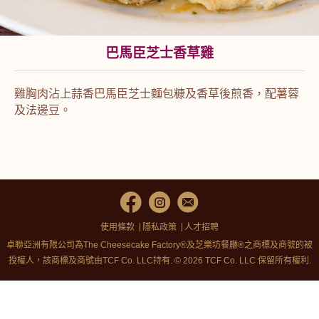
巴馬臣芝士香草雞
雞胸肉沾上蒜香巴馬臣芝士麵包糠及香草後煎香，配薯蓉
及法邊豆。
使用條款
隱私政策
人才招聘
卓聯亞洲有限公司為The Cheesecake Factory®及芝樂坊餐廳®之商標及商號的被
授權人，該商標及商號由TCF Co. LLC持有. © 2026 TCF Co. LLC 保留所有權利.