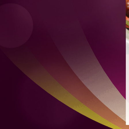
檸檬薄荷特飲
混合自家製檸檬凍飲及新鮮薄荷
爽脆青瓜
爽脆青瓜配芝麻、豉油、蒜頭及微辣红辣椒
煙燻麻辣肉腸意式烤餅
配蒙紗里拉芝士及香辣番茄醬
雙層肉餅漢堡
雙層肉餅、雙層芝士、烤洋蔥及秘製醬汁，配烤布里歐牛
油麵包
雞肉沙威瑪
比得包夾烤雞肉、番茄、自家製酸瓜、洋蔥、蒜頭及芫荽