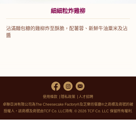
細細粒炸雞柳
沾滿麵包糠的雞柳炸至酥脆，配薯蓉、新鮮牛油粟米及沾
醬
使用條款
隱私政策
人才招聘
卓聯亞洲有限公司為The Cheesecake Factory®及芝樂坊餐廳®之商標及商號的被
授權人，該商標及商號由TCF Co. LLC持有. © 2026 TCF Co. LLC 保留所有權利.