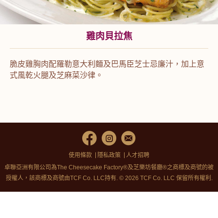
雞肉貝拉焦
脆皮雞胸肉配羅勒意大利麵及巴馬臣芝士忌廉汁，加上意
式風乾火腿及芝麻菜沙律。
使用條款
隱私政策
人才招聘
卓聯亞洲有限公司為The Cheesecake Factory®及芝樂坊餐廳®之商標及商號的被
授權人，該商標及商號由TCF Co. LLC持有. © 2026 TCF Co. LLC 保留所有權利.