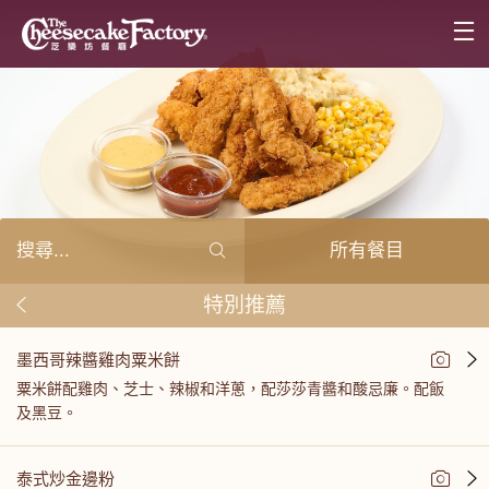
所有餐目
特別推薦
墨西哥辣醬雞肉粟米餅
粟米餅配雞肉、芝士、辣椒和洋蔥，配莎莎青醬和酸忌廉。配飯
及黑豆。
泰式炒金邊粉