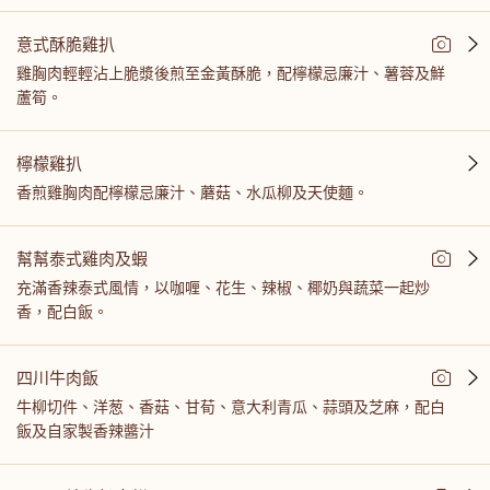
意式酥脆雞扒
雞胸肉輕輕沾上脆漿後煎至金黃酥脆，配檸檬忌廉汁、薯蓉及鮮
蘆筍。
檸檬雞扒
香煎雞胸肉配檸檬忌廉汁、蘑菇、水瓜柳及天使麵。
幫幫泰式雞肉及蝦
充滿香辣泰式風情，以咖喱、花生、辣椒、椰奶與蔬菜一起炒
香，配白飯。
四川牛肉飯
牛柳切件、洋葱、香菇、甘荀、意大利青瓜、蒜頭及芝麻，配白
飯及自家製香辣醬汁