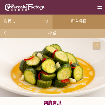
所有餐目
小食
爽脆青瓜