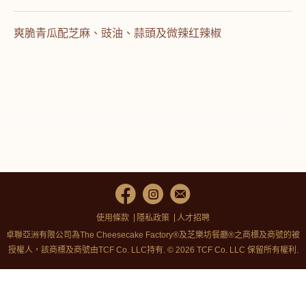
爽脆青瓜配芝麻、豉油、蒜頭及微辣红辣椒
使用條款
隱私政策
人才招聘
卓聯亞洲有限公司為The Cheesecake Factory®及芝樂坊餐廳®之商標及商號的被
授權人，該商標及商號由TCF Co. LLC持有. © 2026 TCF Co. LLC 保留所有權利.