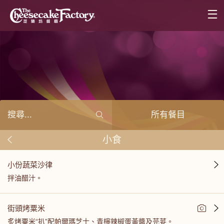
所有餐目
小食
小份蔬菜沙律
拌油醋汁。
街頭烤粟米
炙烤粟米“扒”配帕爾瑪芝士、青檸辣椒蛋黃醬及芫荽。