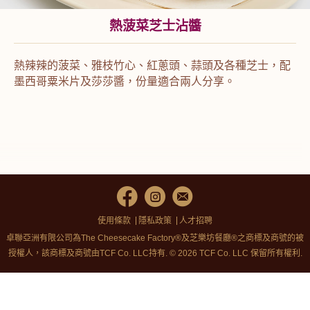
熱菠菜芝士沾醬
熱辣辣的菠菜、雅枝竹心、紅蔥頭、蒜頭及各種芝士，配
墨西哥粟米片及莎莎醬，份量適合兩人分享
。
使用條款
隱私政策
人才招聘
卓聯亞洲有限公司為The Cheesecake Factory®及芝樂坊餐廳®之商標及商號的被
授權人，該商標及商號由TCF Co. LLC持有. © 2026 TCF Co. LLC 保留所有權利.