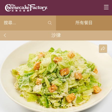
所有餐目
沙律