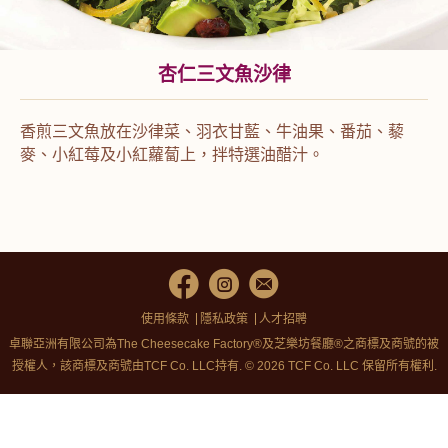
杏仁三文魚沙律
香煎三文魚放在沙律菜、羽衣甘藍、牛油果、番茄、藜
麥、小紅莓及小紅蘿蔔上，拌特選油醋汁。
使用條款
隱私政策
人才招聘
卓聯亞洲有限公司為The Cheesecake Factory®及芝樂坊餐廳®之商標及商號的被
授權人，該商標及商號由TCF Co. LLC持有. © 2026 TCF Co. LLC 保留所有權利.