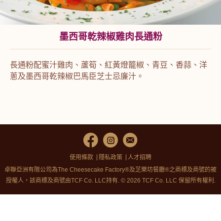
墨西哥乾辣椒雞肉長通粉
長通粉配蜜汁雞肉、蘆筍、紅黃燈籠椒、青豆、香蒜、洋
蔥及墨西哥乾辣椒巴馬臣芝士忌廉汁。
使用條款
隱私政策
人才招聘
卓聯亞洲有限公司為The Cheesecake Factory®及芝樂坊餐廳®之商標及商號的被
授權人，該商標及商號由TCF Co. LLC持有. © 2026 TCF Co. LLC 保留所有權利.