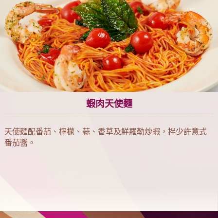
蝦肉天使麵
天使麵配番茄、檸檬、蒜、香草及鮮羅勒炒蝦，拌少許意式
番茄醬。