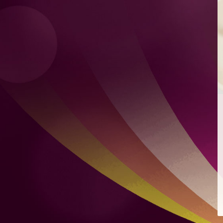
檸檬薄荷特飲
混合自家製檸檬凍飲及新鮮薄荷
爽脆青瓜
爽脆青瓜配芝麻、豉油、蒜頭及微辣红辣椒
煙燻麻辣肉腸意式烤餅
配蒙紗里拉芝士及香辣番茄醬
雙層肉餅漢堡
雙層肉餅、雙層芝士、烤洋蔥及秘製醬汁，配烤布里歐牛
油麵包
雞肉沙威瑪
比得包夾烤雞肉、番茄、自家製酸瓜、洋蔥、蒜頭及芫荽