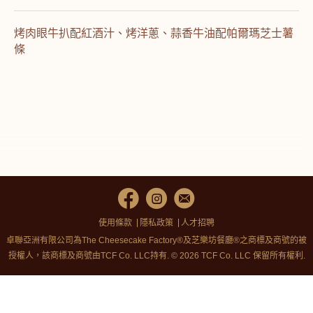
烤肉眼牛扒配紅酒汁、烤洋蔥、蒜香牛油配帕爾瑪芝士薯
條
使用條款
隱私政策
人才招聘
卓聯亞洲有限公司為The Cheesecake Factory®及芝樂坊餐廳®之商標及商號的被
授權人，該商標及商號由TCF Co. LLC持有. © 2026 TCF Co. LLC 保留所有權利.