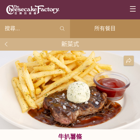
所有餐目
新菜式
牛扒薯條