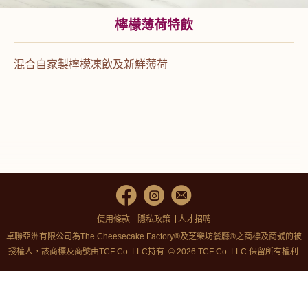
檸檬薄荷特飲
混合自家製檸檬凍飲及新鮮薄荷
使用條款
隱私政策
人才招聘
卓聯亞洲有限公司為The Cheesecake Factory®及芝樂坊餐廳®之商標及商號的被
授權人，該商標及商號由TCF Co. LLC持有. © 2026 TCF Co. LLC 保留所有權利.