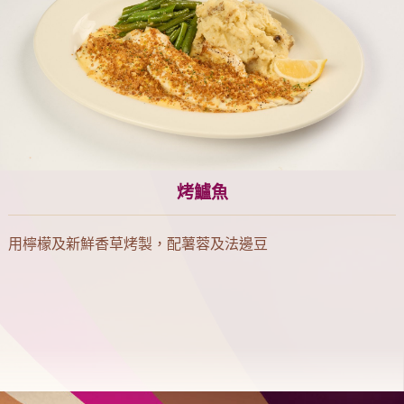
烤鱸魚
用檸檬及新鮮香草烤製，配薯蓉及法邊豆