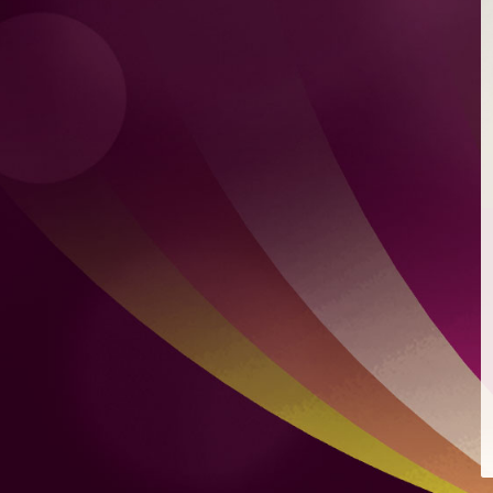
檸檬薄荷特飲
混合自家製檸檬凍飲及新鮮薄荷
爽脆青瓜
爽脆青瓜配芝麻、豉油、蒜頭及微辣红辣椒
煙燻麻辣肉腸意式烤餅
配蒙紗里拉芝士及香辣番茄醬
雙層肉餅漢堡
雙層肉餅、雙層芝士、烤洋蔥及秘製醬汁，配烤布里歐牛
油麵包
雞肉沙威瑪
比得包夾烤雞肉、番茄、自家製酸瓜、洋蔥、蒜頭及芫荽