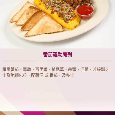
番茄羅勒庵列
羅馬蕃茄、羅勒、百里香、鼠尾草、蒜頭、洋葱、芳緹娜芝
士及脆麵包粒，配薯仔 或 番茄，及多士