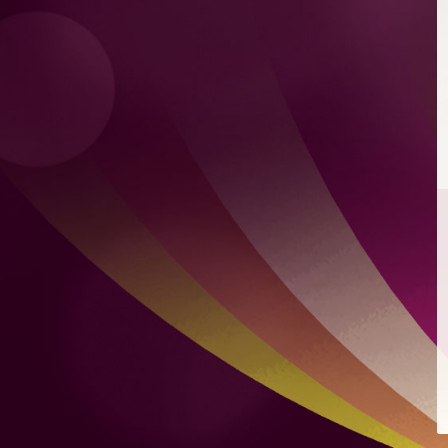
檸檬薄荷特飲
混合自家製檸檬凍飲及新鮮薄荷
爽脆青瓜
爽脆青瓜配芝麻、豉油、蒜頭及微辣红辣椒
煙燻麻辣肉腸意式烤餅
配蒙紗里拉芝士及香辣番茄醬
雙層肉餅漢堡
雙層肉餅、雙層芝士、烤洋蔥及秘製醬汁，配烤布里歐牛
油麵包
雞肉沙威瑪
比得包夾烤雞肉、番茄、自家製酸瓜、洋蔥、蒜頭及芫荽