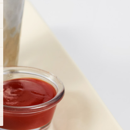
甜品
頭盤及小食
沙律
意式烤餅
魅力漢堡™ & 三文治
意大利麵
牛扒、魚及海鮮
特別推薦