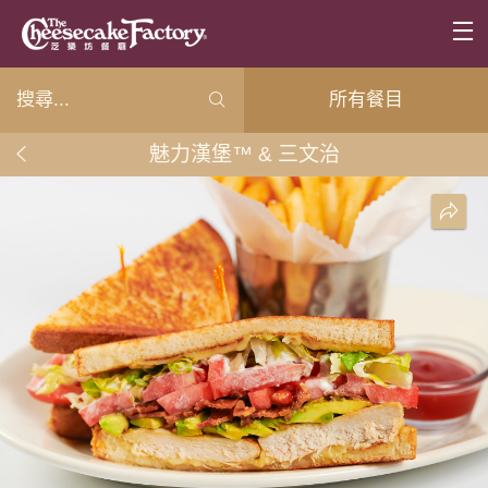
所有餐目
魅力漢堡™ & 三文治