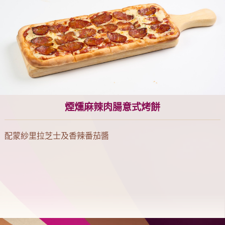
煙燻麻辣肉腸意式烤餅
配蒙紗里拉芝士及香辣番茄醬