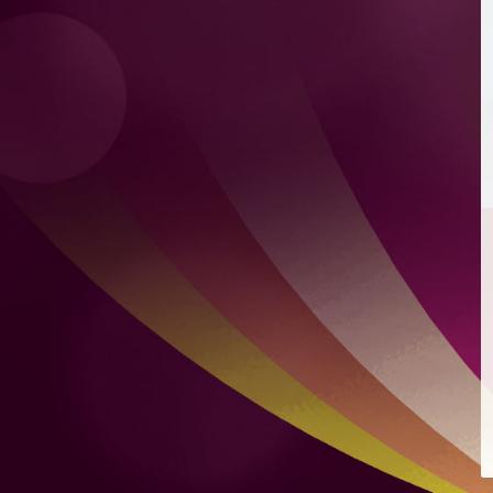
檸檬薄荷特飲
混合自家製檸檬凍飲及新鮮薄荷
爽脆青瓜
爽脆青瓜配芝麻、豉油、蒜頭及微辣红辣椒
煙燻麻辣肉腸意式烤餅
配蒙紗里拉芝士及香辣番茄醬
雙層肉餅漢堡
雙層肉餅、雙層芝士、烤洋蔥及秘製醬汁，配烤布里歐牛
油麵包
雞肉沙威瑪
比得包夾烤雞肉、番茄、自家製酸瓜、洋蔥、蒜頭及芫荽