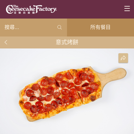
所有餐目
意式烤餅