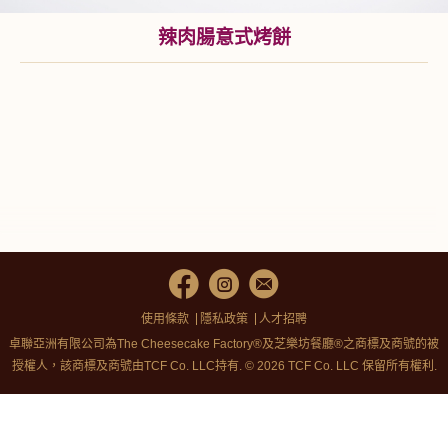
辣肉腸意式烤餅
使用條款
隱私政策
人才招聘
卓聯亞洲有限公司為The Cheesecake Factory®及芝樂坊餐廳®之商標及商號的被
授權人，該商標及商號由TCF Co. LLC持有. © 2026 TCF Co. LLC 保留所有權利.