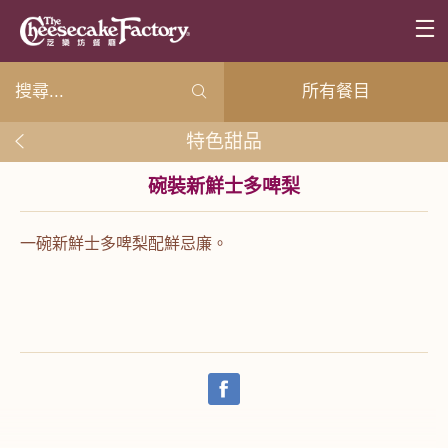
所有餐目
特色甜品
碗裝新鮮士多啤梨
一碗新鮮士多啤梨配鮮忌廉。