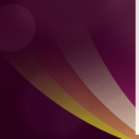
檸檬薄荷特飲
混合自家製檸檬凍飲及新鮮薄荷
爽脆青瓜
爽脆青瓜配芝麻、豉油、蒜頭及微辣红辣椒
煙燻麻辣肉腸意式烤餅
配蒙紗里拉芝士及香辣番茄醬
雙層肉餅漢堡
雙層肉餅、雙層芝士、烤洋蔥及秘製醬汁，配烤布里歐牛
油麵包
雞肉沙威瑪
比得包夾烤雞肉、番茄、自家製酸瓜、洋蔥、蒜頭及芫荽