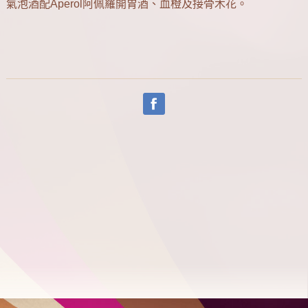
氣泡酒配Aperol阿佩羅開胃酒、血橙及接骨木花。