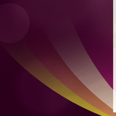
檸檬薄荷特飲
混合自家製檸檬凍飲及新鮮薄荷
爽脆青瓜
爽脆青瓜配芝麻、豉油、蒜頭及微辣红辣椒
煙燻麻辣肉腸意式烤餅
配蒙紗里拉芝士及香辣番茄醬
雙層肉餅漢堡
雙層肉餅、雙層芝士、烤洋蔥及秘製醬汁，配烤布里歐牛
油麵包
雞肉沙威瑪
比得包夾烤雞肉、番茄、自家製酸瓜、洋蔥、蒜頭及芫荽