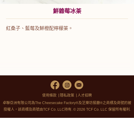
鮮雜莓冰茶
紅桑子、藍莓及鮮橙配檸檬茶。
使用條款
隱私政策
人才招聘
卓聯亞洲有限公司為The Cheesecake Factory®及芝樂坊餐廳®之商標及商號的被
授權人，該商標及商號由TCF Co. LLC持有. © 2026 TCF Co. LLC 保留所有權利.