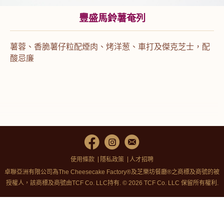
豐盛馬鈴薯奄列
薯蓉、香脆薯仔粒配煙肉、烤洋葱、車打及傑克芝士，配
酸忌廉
使用條款
隱私政策
人才招聘
卓聯亞洲有限公司為The Cheesecake Factory®及芝樂坊餐廳®之商標及商號的被
授權人，該商標及商號由TCF Co. LLC持有. © 2026 TCF Co. LLC 保留所有權利.