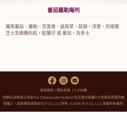
番茄羅勒庵列
羅馬蕃茄、羅勒、百里香、鼠尾草、蒜頭、洋葱、芳緹娜
芝士及脆麵包粒，配薯仔 或 番茄，及多士
使用條款
隱私政策
人才招聘
卓聯亞洲有限公司為The Cheesecake Factory®及芝樂坊餐廳®之商標及商號的被
授權人，該商標及商號由TCF Co. LLC持有. © 2026 TCF Co. LLC 保留所有權利.