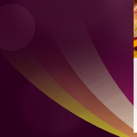
檸檬薄荷特飲
混合自家製檸檬凍飲及新鮮薄荷
爽脆青瓜
爽脆青瓜配芝麻、豉油、蒜頭及微辣红辣椒
煙燻麻辣肉腸意式烤餅
配蒙紗里拉芝士及香辣番茄醬
雙層肉餅漢堡
雙層肉餅、雙層芝士、烤洋蔥及秘製醬汁，配烤布里歐牛
油麵包
雞肉沙威瑪
比得包夾烤雞肉、番茄、自家製酸瓜、洋蔥、蒜頭及芫荽