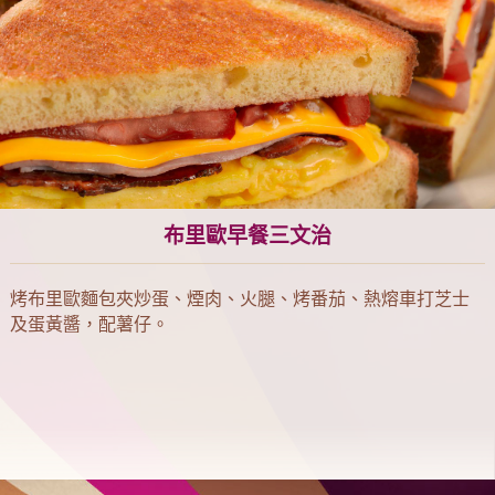
布里歐早餐三文治
烤布里歐麵包夾炒蛋、煙肉、火腿、烤番茄、熱熔車打芝士
及蛋黃醬，配薯仔。